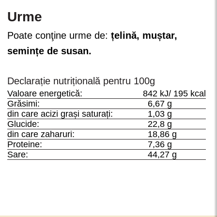
Urme
Poate conţine urme de:
țelină, muștar,
semințe de susan.
Declarație nutrițională pentru 100g
Valoare energetică:
842 kJ/ 195 kcal
Grăsimi:
6,67 g
din care acizi grași saturați:
1,03 g
Glucide:
22,8 g
din care zaharuri:
18,86 g
Proteine:
7,36 g
Sare:
44,27 g