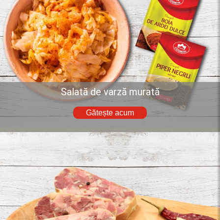
Salată de varză murată
Gătește acum