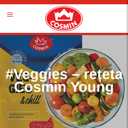
#Veggies – rețeta
Cosmin Young