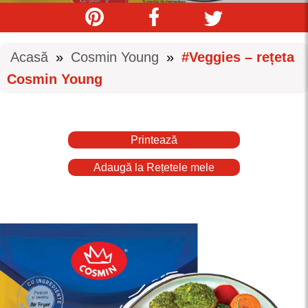
Acasă
»
Cosmin Young
»
#Veggies – rețeta
Cosmin Young
Printează
Adaugă la Rețetele mele