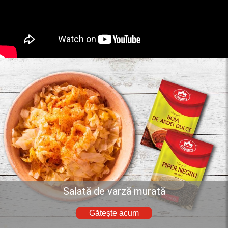
Salată de varză murată
Gătește acum