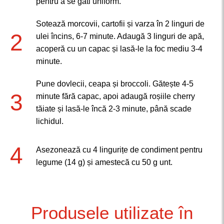
pentru a se găti uniform.
Sotează morcovii, cartofii și varza în 2 linguri de
2
ulei încins, 6-7 minute. Adaugă 3 linguri de apă,
acoperă cu un capac și lasă-le la foc mediu 3-4
minute.
Pune dovlecii, ceapa și broccoli. Gătește 4-5
3
minute fără capac, apoi adaugă roșiile cherry
tăiate și lasă-le încă 2-3 minute, până scade
lichidul.
4
Asezonează cu 4 lingurițe de condiment pentru
legume (14 g) și amestecă cu 50 g unt.
Produsele utilizate în