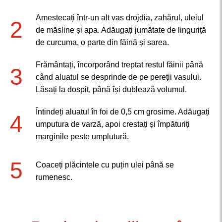
Amestecați într-un alt vas drojdia, zahărul, uleiul
2
de măsline și apa. Adăugați jumătate de linguriță
de curcuma, o parte din făină și sarea.
Frământați, încorporând treptat restul făinii până
3
când aluatul se desprinde de pe pereții vasului.
Lăsați la dospit, până își dublează volumul.
Întindeți aluatul în foi de 0,5 cm grosime. Adăugați
4
umputura de varză, apoi crestați și împăturiți
marginile peste umplutură.
5
Coaceți plăcintele cu puțin ulei până se
rumenesc.