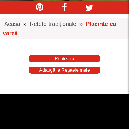
Acasă
»
Rețete tradiționale
»
Plăcinte cu
varză
Printează
Adaugă la Rețetele mele