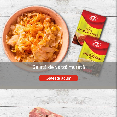
Salată de varză murată
Gătește acum