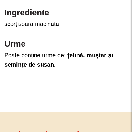
Ingrediente
scorțișoară măcinată
Urme
Poate conţine urme de:
țelină, muștar și
semințe de susan.