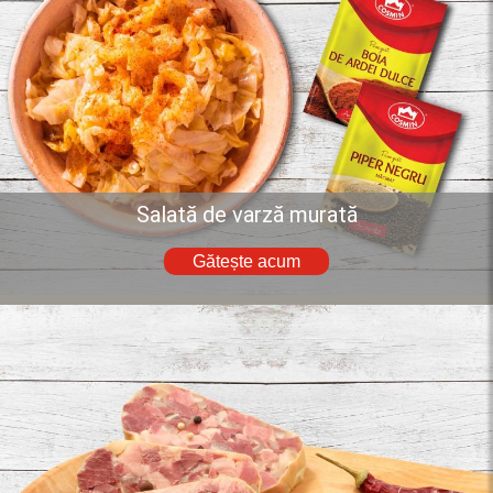
Salată de varză murată
Gătește acum