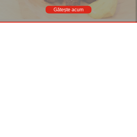
Gătește acum
Descoperă mai multe rețete