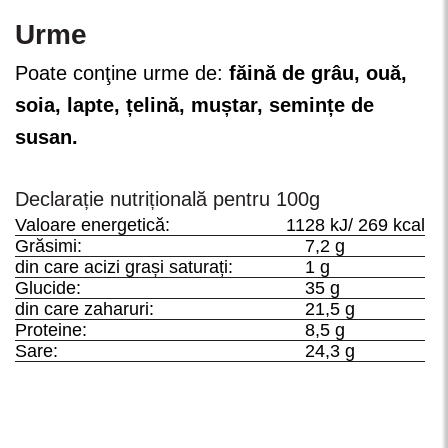
Urme
Poate conţine urme de:
făină de grâu, ouă,
soia, lapte, țelină, muștar, semințe de
susan.
Declarație nutrițională pentru 100g
Valoare energetică:
1128 kJ/ 269 kcal
Grăsimi:
7,2 g
din care acizi grași saturați:
1 g
Glucide:
35 g
din care zaharuri:
21,5 g
Proteine:
8,5 g
Sare:
24,3 g