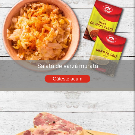
Salată de varză murată
Gătește acum