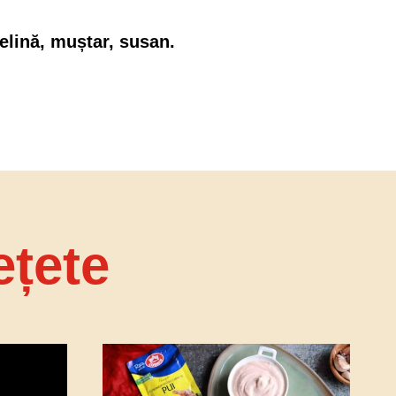
elină, muștar, susan.
ețete