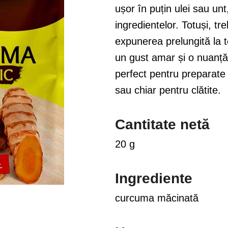
ușor în puțin ulei sau un
ingredientelor. Totuși, tr
expunerea prelungită la t
un gust amar și o nuanță
perfect pentru preparate d
sau chiar pentru clătite.
Cantitate netă
20 g
Ingrediente
curcuma măcinată