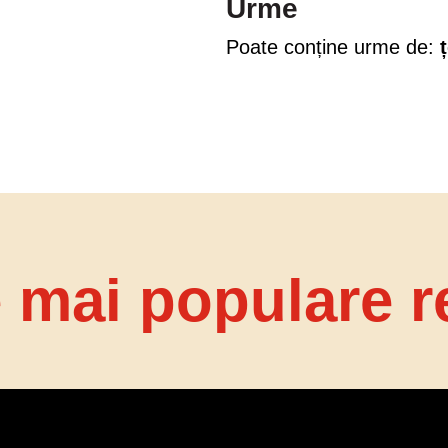
Urme
Poate conține urme de:
ț
 mai populare r