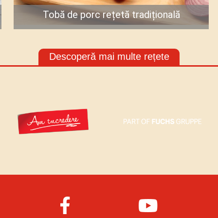
Tobă de porc rețetă tradițională
Gătește acum
Descoperă mai multe rețete