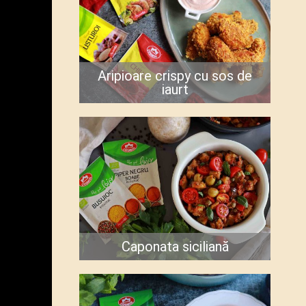
Aripioare crispy cu sos de
iaurt
Caponata siciliană