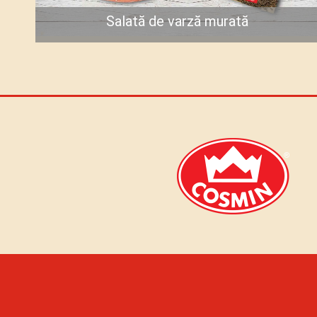
Salată de varză murată
Gătește acum