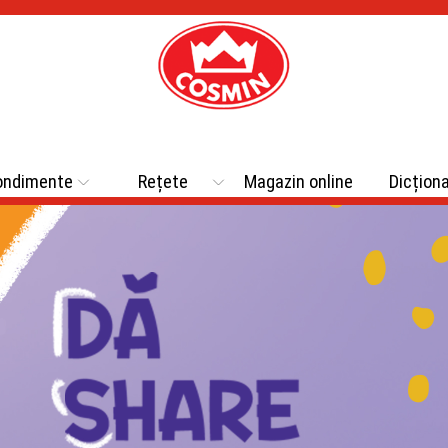
ondimente
Rețete
Magazin online
Dicțion