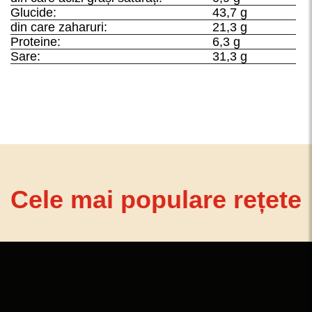
Glucide:
43,7 g
din care zaharuri:
21,3 g
Proteine:
6,3 g
Sare:
31,3 g
Cele mai populare rețete