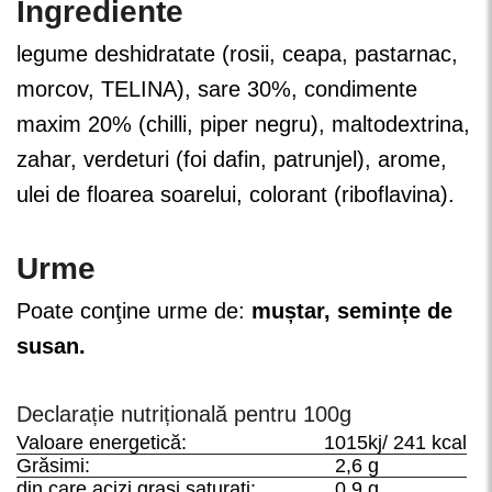
Ingrediente
legume deshidratate (rosii, ceapa, pastarnac,
morcov, TELINA), sare 30%, condimente
maxim 20% (chilli, piper negru), maltodextrina,
zahar, verdeturi (foi dafin, patrunjel), arome,
ulei de floarea soarelui, colorant (riboflavina).
Urme
Poate conţine urme de:
muștar, semințe de
susan.
Declarație nutrițională pentru 100g
Valoare energetică:
1015kj/ 241 kcal
Grăsimi:
2,6 g
din care acizi grași saturați:
0,9 g